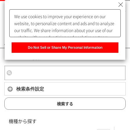
We use cookies to improve your experience on our
website, to personalize content and ads and to analyze
our traffic. We share information about your use of our
website with our advertising and analytics partners,
よくあるご質問（FAQ）
who may combine it with other information that you
Do Not Sell or Share My Personal Information
have provided to them or that they have collected from
キーワード検索
your use of their services. You have the right to opt-out
of our sharing information about you with our partners.
Please click [Do Not Sell or Share My Personal
Information] to customize your cookie settings on our
website.
Privacy Policy
検索条件設定
検索する
機種から探す