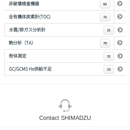
非破壊検査機器
62
全有機体炭素計(TOC)
72
水質/排ガス分析計
21
熱分析（TA）
79
粉体測定
31
GC/GCMS He供給不足
13
Contact SHIMADZU