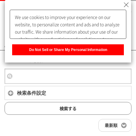
We use cookies to improve your experience on our
website, to personalize content and ads and to analyze
our traffic. We share information about your use of our
website with our advertising and analytics partners,
よくあるご質問（FAQ）
who may combine it with other information that you
Do Not Sell or Share My Personal Information
have provided to them or that they have collected from
キーワード検索
your use of their services. You have the right to opt-out
of our sharing information about you with our partners.
Please click [Do Not Sell or Share My Personal
Information] to customize your cookie settings on our
website.
Privacy Policy
検索条件設定
検索する
最新順