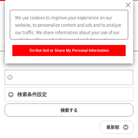
We use cookies to improve your experience on our
website, to personalize content and ads and to analyze
our traffic. We share information about your use of our
website with our advertising and analytics partners,
よくあるご質問（FAQ）
who may combine it with other information that you
Do Not Sell or Share My Personal Information
have provided to them or that they have collected from
キーワード検索
your use of their services. You have the right to opt-out
of our sharing information about you with our partners.
Please click [Do Not Sell or Share My Personal
Information] to customize your cookie settings on our
website.
Privacy Policy
検索条件設定
検索する
最新順