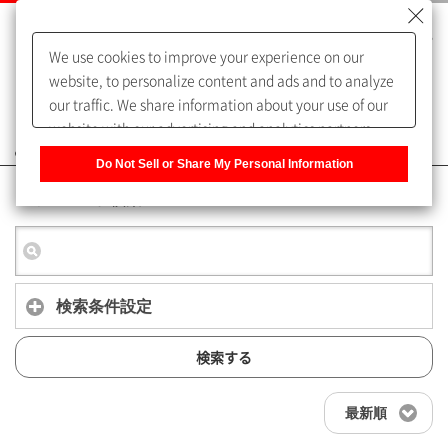
We use cookies to improve your experience on our
website, to personalize content and ads and to analyze
our traffic. We share information about your use of our
website with our advertising and analytics partners,
よくあるご質問（FAQ）
who may combine it with other information that you
Do Not Sell or Share My Personal Information
have provided to them or that they have collected from
キーワード検索
your use of their services. You have the right to opt-out
of our sharing information about you with our partners.
Please click [Do Not Sell or Share My Personal
Information] to customize your cookie settings on our
website.
Privacy Policy
検索条件設定
検索する
最新順