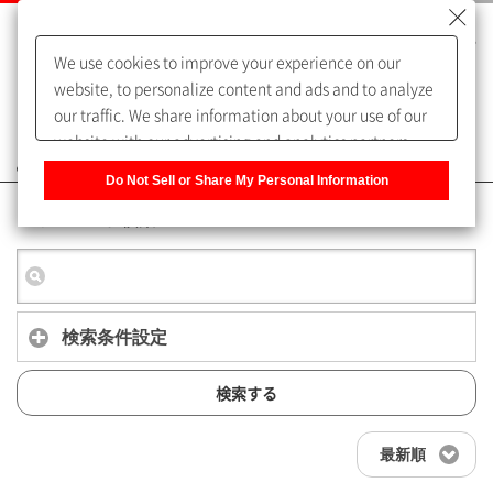
We use cookies to improve your experience on our
website, to personalize content and ads and to analyze
our traffic. We share information about your use of our
website with our advertising and analytics partners,
よくあるご質問（FAQ）
who may combine it with other information that you
Do Not Sell or Share My Personal Information
have provided to them or that they have collected from
キーワード検索
your use of their services. You have the right to opt-out
of our sharing information about you with our partners.
Please click [Do Not Sell or Share My Personal
Information] to customize your cookie settings on our
website.
Privacy Policy
検索条件設定
検索する
最新順