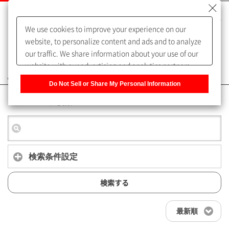
We use cookies to improve your experience on our
website, to personalize content and ads and to analyze
our traffic. We share information about your use of our
website with our advertising and analytics partners,
よくあるご質問（FAQ）
who may combine it with other information that you
Do Not Sell or Share My Personal Information
have provided to them or that they have collected from
キーワード検索
your use of their services. You have the right to opt-out
of our sharing information about you with our partners.
Please click [Do Not Sell or Share My Personal
Information] to customize your cookie settings on our
website.
Privacy Policy
検索条件設定
検索する
最新順