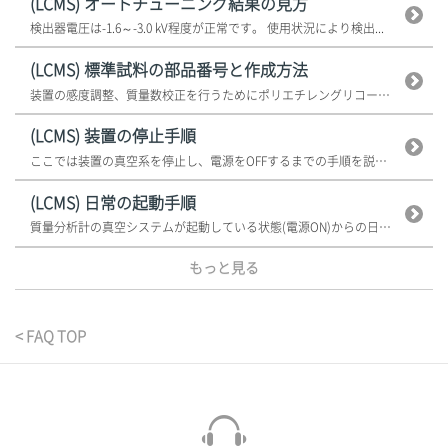
(LCMS) オートチューニング結果の見方
検出器電圧は-1.6～-3.0 kV程度が正常です。 使用状況により検出...
(LCMS) 標準試料の部品番号と作成方法
装置の感度調整、質量数校正を行うためにポリエチレングリコール(PEG)20...
(LCMS) 装置の停止手順
ここでは装置の真空系を停止し、電源をOFFするまでの手順を説明します。 ...
(LCMS) 日常の起動手順
質量分析計の真空システムが起動している状態(電源ON)からの日常における起...
もっと見る
< FAQ TOP