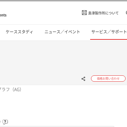
島津製作所について
ents
ケーススタディ
ニュース／イベント
サービス／サポー
価格お問い合わせ
グラフ（AG）
す