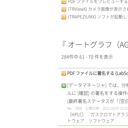
PDF ファイルをプレビューする (LabS
(TRViewX) カメラ画像が表示
(TRAPEZIUMX) ソフトが起動
『 オートグラフ（AG
284件中 61 - 70 件を表示
PDF ファイルに署名する (LabSolut
[データマネージャ] では、分
ルに [確認] の署名をする操
(最終署名ステータスが「(空白)
No：7054
公開日時：2021/10/07 10:22
（HPLC）
ガスクロマトグラフ
,
トウェア
ソフトウェア
,