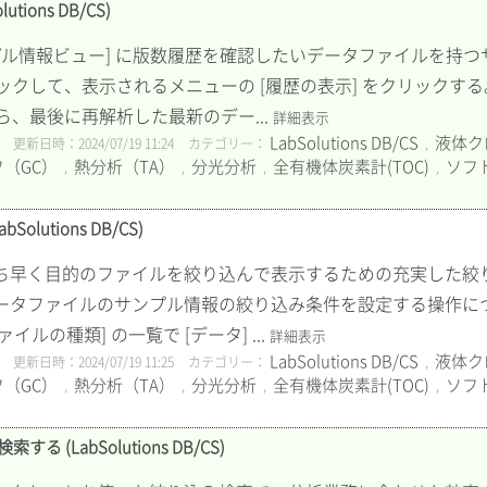
ions DB/CS)
ンプル情報ビュー] に版数履歴を確認したいデータファイルを持つサ
クして、表示されるメニューの [履歴の表示] をクリックする
、最後に再解析した最新のデー...
詳細表示
LabSolutions DB/CS
液体ク
更新日時：2024/07/19 11:24
カテゴリー：
,
（GC）
熱分析（TA）
分光分析
全有機体炭素計(TOC)
ソフ
,
,
,
,
utions DB/CS)
いち早く目的のファイルを絞り込んで表示するための充実した絞
データファイルのサンプル情報の絞り込み条件を設定する操作につい
イルの種類] の一覧で [データ] ...
詳細表示
LabSolutions DB/CS
液体ク
更新日時：2024/07/19 11:25
カテゴリー：
,
（GC）
熱分析（TA）
分光分析
全有機体炭素計(TOC)
ソフ
,
,
,
,
(LabSolutions DB/CS)