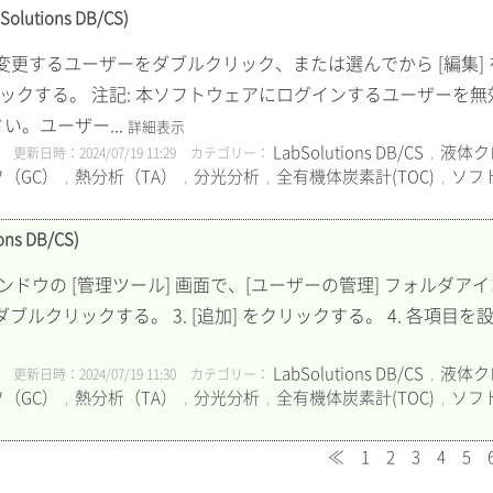
tions DB/CS)
で、変更するユーザーをダブルクリック、または選んでから [編集] 
クリックする。 注記: 本ソフトウェアにログインするユーザーを
い。ユーザー...
詳細表示
LabSolutions DB/CS
液体ク
更新日時：2024/07/19 11:29
カテゴリー：
,
（GC）
熱分析（TA）
分光分析
全有機体炭素計(TOC)
ソフ
,
,
,
,
s DB/CS)
メイン] ウィンドウの [管理ツール] 画面で、[ユーザーの管理] フォル
ブルクリックする。 3. [追加] をクリックする。 4. 各項目を設
LabSolutions DB/CS
液体ク
更新日時：2024/07/19 11:30
カテゴリー：
,
（GC）
熱分析（TA）
分光分析
全有機体炭素計(TOC)
ソフ
,
,
,
,
≪
1
2
3
4
5