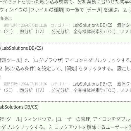
、データセットを使った絞り込み検索で、分析業務に合わせた効
 ウィンドウの [ファイルの種類] の一覧で [データ] を選ぶ。 2
詳細表示
LabSolutions DB/CS
液体ク
更新日時：2024/07/19 11:26
カテゴリー：
,
（GC）
熱分析（TA）
分光分析
全有機体炭素計(TOC)
ソフ
,
,
,
,
olutions DB/CS)
メイン] の [管理ツール] で、[ログブラウザ] アイコンをダブルクリック
. [絞り込み条件] を設定して、[開始] をクリックする。 設
示
LabSolutions DB/CS
液体ク
更新日時：2024/07/19 11:26
カテゴリー：
,
（GC）
熱分析（TA）
分光分析
全有機体炭素計(TOC)
ソフ
,
,
,
,
utions DB/CS)
イン] の [管理ツール] ウィンドウで、[ユーザーの管理] アイコンをダ
をダブルクリックする。 3. ロックアウトを解除するユーザーを選