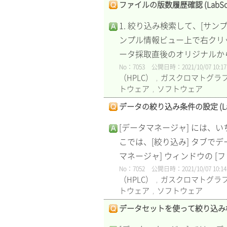
ファイルの版数履歴確認 (LabSolut
1. 絞り込み検索して、[サ
ンプル情報ビュー上で右クリッ
ータ採取直後のオリジナルから
No：7053
公開日時：2021/10/07 10:17
（HPLC）
ガスクロマトグラフ
,
トウェア
ソフトウェア
,
データの絞り込み条件の設定 (LabSol
[データマネージャ] には、
こでは、[絞り込み] タブで
マネージャ] ウィンドウの [ファ
No：7052
公開日時：2021/10/07 10:14
（HPLC）
ガスクロマトグラフ
,
トウェア
ソフトウェア
,
データセットを使って絞り込み検索する 