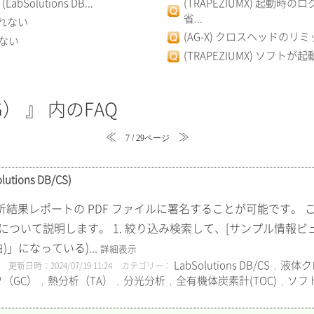
olutions DB...
(TRAPEZIUMX) 起動時
省...
されない
(AG-X) クロスヘッドの
しない
(TRAPEZIUMX) ソフトが
） 』 内のFAQ
≪
≫
7 / 29ページ
ions DB/CS)
析結果レポートの PDF ファイルに署名することが可能です。 
作について説明します。 1. 絞り込み検索して、[サンプル情報ビュー
」になっている)...
詳細表示
LabSolutions DB/CS
液体ク
更新日時：2024/07/19 11:24
カテゴリー：
,
（GC）
熱分析（TA）
分光分析
全有機体炭素計(TOC)
ソフ
,
,
,
,