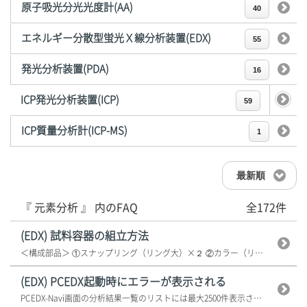
原子吸光分光光度計(AA)
40
エネルギー分散型蛍光Ｘ線分析装置(EDX)
55
発光分析装置(PDA)
16
ICP発光分析装置(ICP)
59
ICP質量分析計(ICP-MS)
1
最新順
『 元素分析 』 内のFAQ
全172件
(EDX) 試料容器の組立方法
＜構成部品＞ ①スナップリング（リング大）×２ ②カラー（リング小）×...
(EDX) PCEDX起動時にエラーが表示される
PCEDX-Navi画面の分析結果一覧のリストには最大2500件表示されま...