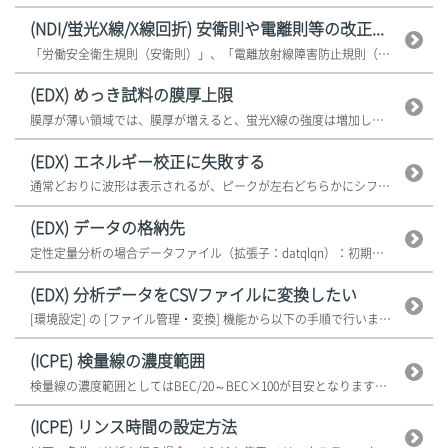
(NDI/蛍光X線/X線回折) 安衛則や電離則等の改正...
「労働安全衛生規則（安衛則）」、「電離放射線障害防止規則（電離則）」と「透...
(EDX) めっき試料の膜厚上限
膜厚が薄い領域では、膜厚が増えると、蛍光X線の強度は増加します。 膜厚が...
(EDX) エネルギー校正に失敗する
通常どおりに波形は表示されるが、ピークが左右どちらかにシフトしている場合は...
(EDX) データの格納先
定性定量分析の場合データファイル（拡張子：datqlqn）：初期設定の格納...
(EDX) 分析データをCSVファイルに変換したい
[環境設定] の [ファイル管理・変換] 機能から以下の手順で行います。
(ICPE) 検量線の濃度範囲
検量線の濃度範囲としてはBEC/20～BEC×100が目安となります。 ...
(ICPE) リンス時間の設定方法