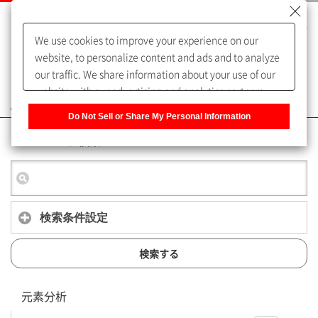
We use cookies to improve your experience on our
website, to personalize content and ads and to analyze
our traffic. We share information about your use of our
website with our advertising and analytics partners,
よくあるご質問（FAQ）
who may combine it with other information that you
Do Not Sell or Share My Personal Information
have provided to them or that they have collected from
キーワード検索
your use of their services. You have the right to opt-out
of our sharing information about you with our partners.
Please click [Do Not Sell or Share My Personal
Information] to customize your cookie settings on our
website.
Privacy Policy
検索条件設定
検索する
元素分析