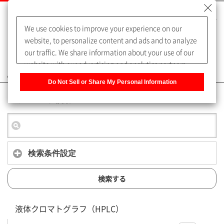
We use cookies to improve your experience on our
website, to personalize content and ads and to analyze
our traffic. We share information about your use of our
website with our advertising and analytics partners,
よくあるご質問（FAQ）
who may combine it with other information that you
Do Not Sell or Share My Personal Information
have provided to them or that they have collected from
キーワード検索
your use of their services. You have the right to opt-out
of our sharing information about you with our partners.
Please click [Do Not Sell or Share My Personal
Information] to customize your cookie settings on our
website.
Privacy Policy
検索条件設定
検索する
液体クロマトグラフ（HPLC）