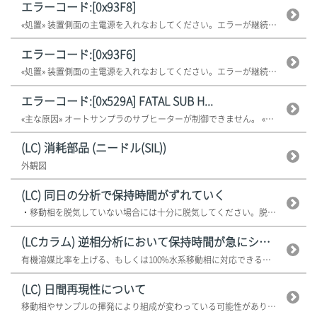
エラーコード:[0x93F8]
«処置» 装置側面の主電源を入れなおしてください。エラーが継続する場合は...
エラーコード:[0x93F6]
«処置» 装置側面の主電源を入れなおしてください。エラーが継続する場合は...
エラーコード:[0x529A] FATAL SUB H...
«主な原因» オートサンプラのサブヒーターが制御できません。 «処...
(LC) 消耗部品 (ニードル(SIL))
外観図
(LC) 同日の分析で保持時間がずれていく
・移動相を脱気していない場合には十分に脱気してください。脱気方法については...
(LCカラム) 逆相分析において保持時間が急にシフトした
有機溶媒比率を上げる、もしくは100%水系移動相に対応できるようなカラムの...
(LC) 日間再現性について
移動相やサンプルの揮発により組成が変わっている可能性があります。再調製し、...