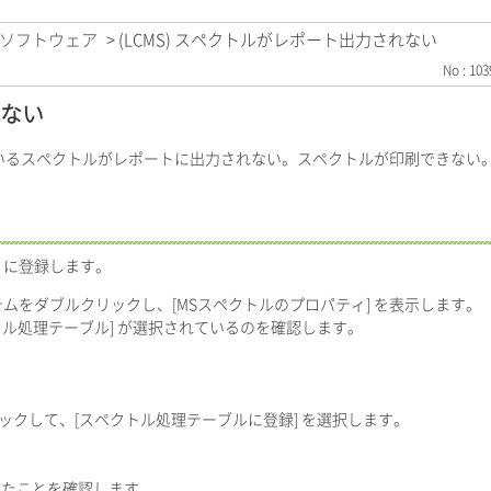
ソフトウェア
>
(LCMS) スペクトルがレポート出力されない
No : 103
れない
 に表示されているスペクトルがレポートに出力されない。スペクトルが印刷できない
 に登録します。
テムをダブルクリックし、[MSスペクトルのプロパティ] を表示します。
トル処理テーブル] が選択されているのを確認します。
リックして、[スペクトル処理テーブルに登録] を選択します。
れたことを確認します。