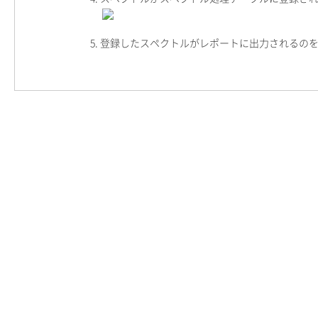
登録したスペクトルがレポートに出力されるの