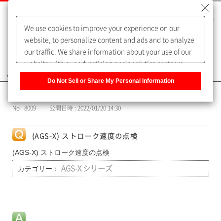
We use cookies to improve your experience on our
website, to personalize content and ads and to analyze
our traffic. We share information about your use of our
website with our advertising and analytics partners,
よくあるご質問（FAQ）
who may combine it with other information that you
Do Not Sell or Share My Personal Information
have provided to them or that they have collected from
カテゴリー表示
your use of their services. You have the right to opt-out
No : 8009
公開日時 : 2022/01/20 14:30
of our sharing information about you with our partners.
Please click [Do Not Sell or Share My Personal
Information] to customize your cookie settings on our
(AGS-X) ストローク速度の点検
website.
Privacy Policy
(AGS-X) ストローク速度の点検
カテゴリー：
AGS-X シリーズ