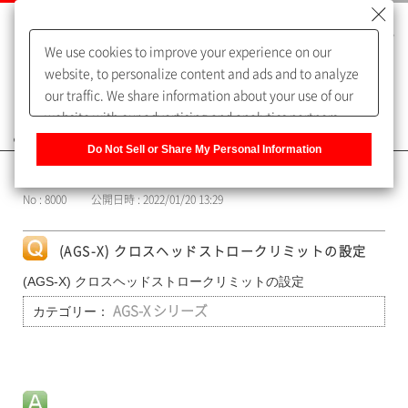
We use cookies to improve your experience on our
website, to personalize content and ads and to analyze
our traffic. We share information about your use of our
website with our advertising and analytics partners,
よくあるご質問（FAQ）
who may combine it with other information that you
Do Not Sell or Share My Personal Information
have provided to them or that they have collected from
カテゴリー表示
your use of their services. You have the right to opt-out
No : 8000
公開日時 : 2022/01/20 13:29
of our sharing information about you with our partners.
Please click [Do Not Sell or Share My Personal
Information] to customize your cookie settings on our
(AGS-X) クロスヘッドストロークリミットの設定
website.
Privacy Policy
(AGS-X) クロスヘッドストロークリミットの設定
カテゴリー：
AGS-X シリーズ