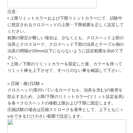
注意:
• 上限リミットカラーおよび下限リミットカラーにて、試験中
に想定されるクロスヘッドの上限・下限範囲を正しく設定して
ください。
範囲の限定が難しい場合は、少なくとも、クロスヘッド上部の
治具とクロスヨーク、クロスヘッド下部の治具とテーブル側の
治具の間隔が20mm以下にならないように設定範囲を決めて下
さい。
• 上限／下限のリミットカラーを固定した後、カラーを持って
リミット棒を上下させて、すべりのない事を確認して下さい。
« 圧縮・曲げ試験 »
クロスヘッド(取付いているロードセル、治具を含む)の衝突を
防止するため、上限/下限のリミットカラー(リミット設定金具)
を各々クロスヘッドの移動上限および下限に固定します。
圧縮試験の場合は圧縮ストロークを基準として、上下ともに＋
αをできるだけ小さい範囲で設定します。