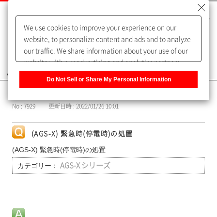
We use cookies to improve your experience on our
website, to personalize content and ads and to analyze
our traffic. We share information about your use of our
website with our advertising and analytics partners,
よくあるご質問（FAQ）
who may combine it with other information that you
Do Not Sell or Share My Personal Information
have provided to them or that they have collected from
カテゴリー表示
your use of their services. You have the right to opt-out
No : 7929
更新日時 : 2022/01/26 10:01
of our sharing information about you with our partners.
Please click [Do Not Sell or Share My Personal
Information] to customize your cookie settings on our
(AGS-X) 緊急時(停電時)の処置
website.
Privacy Policy
(AGS-X) 緊急時(停電時)の処置
カテゴリー：
AGS-X シリーズ