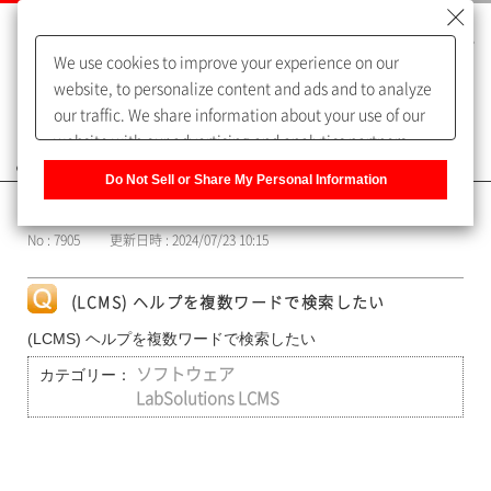
We use cookies to improve your experience on our
website, to personalize content and ads and to analyze
our traffic. We share information about your use of our
website with our advertising and analytics partners,
よくあるご質問（FAQ）
who may combine it with other information that you
Do Not Sell or Share My Personal Information
have provided to them or that they have collected from
カテゴリー表示
your use of their services. You have the right to opt-out
No : 7905
更新日時 : 2024/07/23 10:15
of our sharing information about you with our partners.
Please click [Do Not Sell or Share My Personal
Information] to customize your cookie settings on our
(LCMS) ヘルプを複数ワードで検索したい
website.
Privacy Policy
(LCMS) ヘルプを複数ワードで検索したい
カテゴリー：
ソフトウェア
LabSolutions LCMS