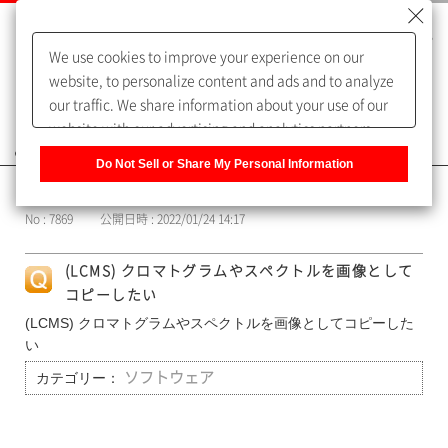
We use cookies to improve your experience on our
website, to personalize content and ads and to analyze
our traffic. We share information about your use of our
website with our advertising and analytics partners,
よくあるご質問（FAQ）
who may combine it with other information that you
Do Not Sell or Share My Personal Information
have provided to them or that they have collected from
カテゴリー表示
your use of their services. You have the right to opt-out
No : 7869
公開日時 : 2022/01/24 14:17
of our sharing information about you with our partners.
Please click [Do Not Sell or Share My Personal
(LCMS) クロマトグラムやスペクトルを画像として
Information] to customize your cookie settings on our
コピーしたい
website.
Privacy Policy
(LCMS) クロマトグラムやスペクトルを画像としてコピーした
い
カテゴリー：
ソフトウェア