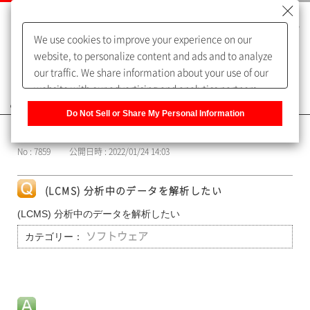
We use cookies to improve your experience on our
website, to personalize content and ads and to analyze
our traffic. We share information about your use of our
website with our advertising and analytics partners,
よくあるご質問（FAQ）
who may combine it with other information that you
Do Not Sell or Share My Personal Information
have provided to them or that they have collected from
カテゴリー表示
your use of their services. You have the right to opt-out
No : 7859
公開日時 : 2022/01/24 14:03
of our sharing information about you with our partners.
Please click [Do Not Sell or Share My Personal
Information] to customize your cookie settings on our
(LCMS) 分析中のデータを解析したい
website.
Privacy Policy
(LCMS) 分析中のデータを解析したい
カテゴリー：
ソフトウェア