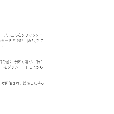
チテーブル上の右クリックメニ
モード]を選び、[追加]をク
す。
採取前に待機]を選び、[待ち
ッドをダウンロードしてから
ールが開始され、設定した待ち