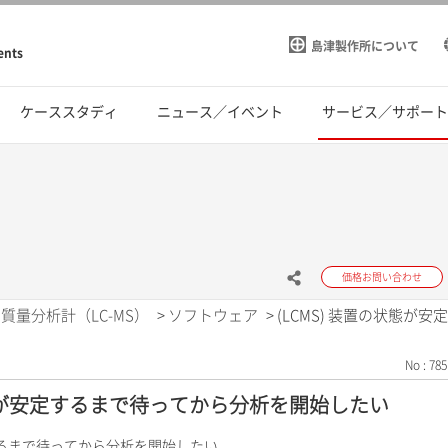
島津製作所について
ents
ケーススタディ
ニュース／イベント
サービス／サポー
価格お問い合わせ
質量分析計（LC-MS）
>
ソフトウェア
>
(LCMS) 装置の状態
No : 785
状態が安定するまで待ってから分析を開始したい
定するまで待ってから分析を開始したい