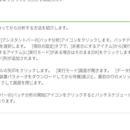
待ってから分析する方法を紹介します。
メイン]アシスタントバーの[バッチ分析]アイコンをクリックします。バッ
を選択します。 [項目の設定]タブで、[非表示にするアイテム]から[実行
るアイテム]に[実行モード]がある場合はそのまま[OK]をクリックしま
ド]列が追加されます。
]セルの矢印をクリックします。 [実行モード]画面が開きます。 [データ
[装置パラメータをダウンロードしてから待機]選ぶと、最初の行のメソ
リックして画面を閉じます。
タントバーの[バッチ分析の開始]アイコンをクリックするとバッチスケジュ
まります。