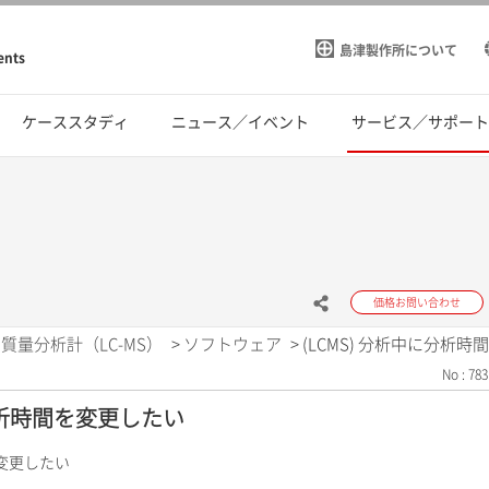
島津製作所について
ents
ケーススタディ
ニュース／イベント
サービス／サポー
価格お問い合わせ
質量分析計（LC-MS）
>
ソフトウェア
>
(LCMS) 分析中に分析
No : 783
に分析時間を変更したい
を変更したい