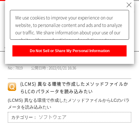
We use cookies to improve your experience on our
website, to personalize content and ads and to analyze
our traffic. We share information about your use of our
website with our advertising and analytics partners,
よくあるご質問（FAQ）
who may combine it with other information that you
Do Not Sell or Share My Personal Information
have provided to them or that they have collected from
カテゴリー表示
your use of their services. You have the right to opt-out
No : 7819
公開日時 : 2022/01/21 16:36
of our sharing information about you with our partners.
Please click [Do Not Sell or Share My Personal
(LCMS) 異なる環境で作成したメソッドファイルか
Information] to customize your cookie settings on our
らLCのパラメータを読み込みたい
website.
Privacy Policy
(LCMS) 異なる環境で作成したメソッドファイルからLCのパラ
メータを読み込みたい
カテゴリー：
ソフトウェア