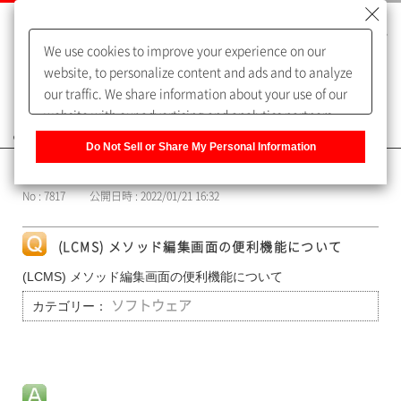
We use cookies to improve your experience on our
website, to personalize content and ads and to analyze
our traffic. We share information about your use of our
website with our advertising and analytics partners,
よくあるご質問（FAQ）
who may combine it with other information that you
Do Not Sell or Share My Personal Information
have provided to them or that they have collected from
カテゴリー表示
your use of their services. You have the right to opt-out
No : 7817
公開日時 : 2022/01/21 16:32
of our sharing information about you with our partners.
Please click [Do Not Sell or Share My Personal
Information] to customize your cookie settings on our
(LCMS) メソッド編集画面の便利機能について
website.
Privacy Policy
(LCMS) メソッド編集画面の便利機能について
カテゴリー：
ソフトウェア