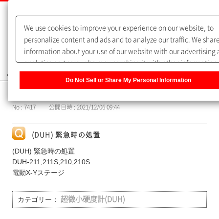
We use cookies to improve your experience on our website, to
personalize content and ads and to analyze our traffic. We shar
information about your use of our website with our advertising
analytics partners, who may combine it with other information 
よくあるご質問（FAQ）
you have provided to them or that they have collected from you
Do Not Sell or Share My Personal Information
use of their services. You have the right to opt-out of our sharin
カテゴリー表示
information about you with our partners. Please click [Do Not Se
No : 7417
公開日時 : 2021/12/06 09:44
Share My Personal Information] to customize your cookie setti
on our website.
Privacy Policy
(DUH) 緊急時の処置
(DUH) 緊急時の処置
DUH-211,211S,210,210S
電動X-Yステージ
カテゴリー：
超微小硬度計(DUH)