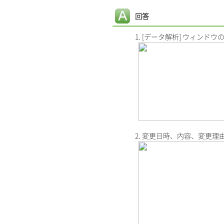
回答
1. [データ解析] ウィンド
2. 変更日時、内容、変更理