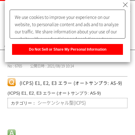
We use cookies to improve your experience on our
website, to personalize content and ads and to analyze
our traffic. We share information about your use of our
website with our advertising and analytics partners,
よくあるご質問（FAQ）
who may combine it with other information that you
Do Not Sell or Share My Personal Information
have provided to them or that they have collected from
カテゴリー表示
your use of their services. You have the right to opt-out
No : 6765
公開日時 : 2021/08/19 10:14
of our sharing information about you with our partners.
Please click [Do Not Sell or Share My Personal
Information] to customize your cookie settings on our
(ICPS) E1, E2, E3 エラー (オートサンプラ: AS-9)
website.
Privacy Policy
(ICPS) E1, E2, E3 エラー (オートサンプラ: AS-9)
カテゴリー：
シーケンシャル型(ICPS)