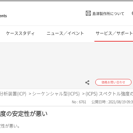
島津製作所について
ents
ケーススタディ
ニュース／イベント
サービス／サポー
価格お問い合わせ
分析装置(ICP)
>
シーケンシャル型(ICPS)
>
(ICPS) スペクトル強
No : 6761
公開日時 : 2021/08/19 09:3
ル強度の安定性が悪い
安定性が悪い。