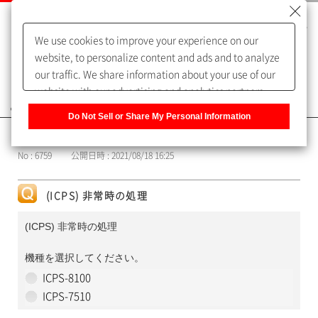
We use cookies to improve your experience on our
website, to personalize content and ads and to analyze
our traffic. We share information about your use of our
website with our advertising and analytics partners,
よくあるご質問（FAQ）
who may combine it with other information that you
Do Not Sell or Share My Personal Information
have provided to them or that they have collected from
カテゴリー表示
your use of their services. You have the right to opt-out
No : 6759
公開日時 : 2021/08/18 16:25
of our sharing information about you with our partners.
Please click [Do Not Sell or Share My Personal
Information] to customize your cookie settings on our
(ICPS) 非常時の処理
website.
Privacy Policy
(ICPS) 非常時の処理
機種を選択してください。
ICPS-8100
ICPS-7510