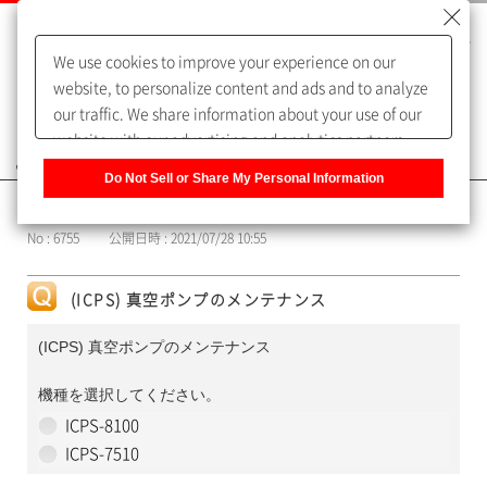
We use cookies to improve your experience on our
website, to personalize content and ads and to analyze
our traffic. We share information about your use of our
website with our advertising and analytics partners,
よくあるご質問（FAQ）
who may combine it with other information that you
Do Not Sell or Share My Personal Information
have provided to them or that they have collected from
カテゴリー表示
your use of their services. You have the right to opt-out
No : 6755
公開日時 : 2021/07/28 10:55
of our sharing information about you with our partners.
Please click [Do Not Sell or Share My Personal
Information] to customize your cookie settings on our
(ICPS) 真空ポンプのメンテナンス
website.
Privacy Policy
(ICPS) 真空ポンプのメンテナンス
機種を選択してください。
ICPS-8100
ICPS-7510