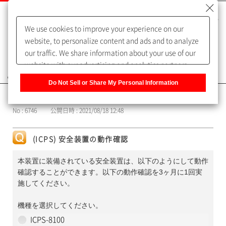
We use cookies to improve your experience on our
website, to personalize content and ads and to analyze
our traffic. We share information about your use of our
website with our advertising and analytics partners,
よくあるご質問（FAQ）
who may combine it with other information that you
Do Not Sell or Share My Personal Information
have provided to them or that they have collected from
カテゴリー表示
your use of their services. You have the right to opt-out
No : 6746
公開日時 : 2021/08/18 12:48
of our sharing information about you with our partners.
Please click [Do Not Sell or Share My Personal
Information] to customize your cookie settings on our
(ICPS) 安全装置の動作確認
website.
Privacy Policy
本装置に装備されている安全装置は、以下のようにして動作
確認することができます。以下の動作確認を3ヶ月に1回実
施してください。
機種を選択してください。
ICPS-8100