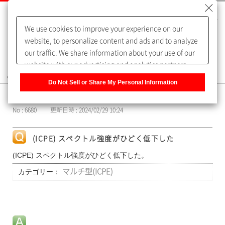
We use cookies to improve your experience on our
website, to personalize content and ads and to analyze
our traffic. We share information about your use of our
website with our advertising and analytics partners,
よくあるご質問（FAQ）
who may combine it with other information that you
Do Not Sell or Share My Personal Information
have provided to them or that they have collected from
カテゴリー表示
your use of their services. You have the right to opt-out
No : 6680
更新日時 : 2024/02/29 10:24
of our sharing information about you with our partners.
Please click [Do Not Sell or Share My Personal
Information] to customize your cookie settings on our
(ICPE) スペクトル強度がひどく低下した
website.
Privacy Policy
(ICPE) スペクトル強度がひどく低下した。
カテゴリー：
マルチ型(ICPE)