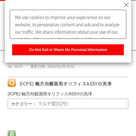
We use cookies to improve your experience on our
website, to personalize content and ads and to analyze
our traffic. We share information about your use of our
website with our advertising and analytics partners,
よくあるご質問（FAQ）
who may combine it with other information that you
Do Not Sell or Share My Personal Information
have provided to them or that they have collected from
カテゴリー表示
your use of their services. You have the right to opt-out
No : 6673
更新日時 : 2024/02/29 10:51
of our sharing information about you with our partners.
Please click [Do Not Sell or Share My Personal
Information] to customize your cookie settings on our
(ICPE) 軸方向観測用オリフィスASSYの洗浄
website.
Privacy Policy
(ICPE) 軸方向観測用オリフィスASSYの洗浄
カテゴリー：
マルチ型(ICPE)