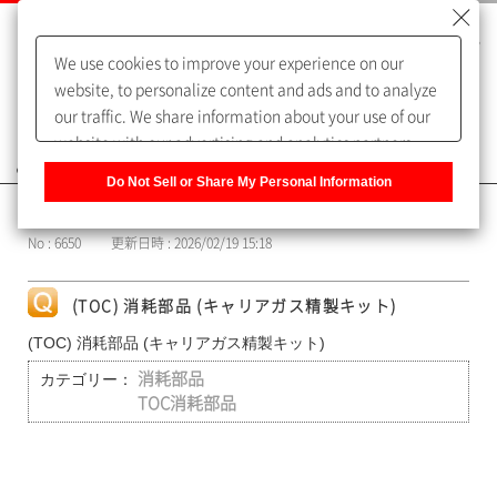
We use cookies to improve your experience on our
website, to personalize content and ads and to analyze
our traffic. We share information about your use of our
website with our advertising and analytics partners,
よくあるご質問（FAQ）
who may combine it with other information that you
Do Not Sell or Share My Personal Information
have provided to them or that they have collected from
カテゴリー表示
your use of their services. You have the right to opt-out
No : 6650
更新日時 : 2026/02/19 15:18
of our sharing information about you with our partners.
Please click [Do Not Sell or Share My Personal
Information] to customize your cookie settings on our
(TOC) 消耗部品 (キャリアガス精製キット)
website.
Privacy Policy
(TOC) 消耗部品 (キャリアガス精製キット)
カテゴリー：
消耗部品
TOC消耗部品