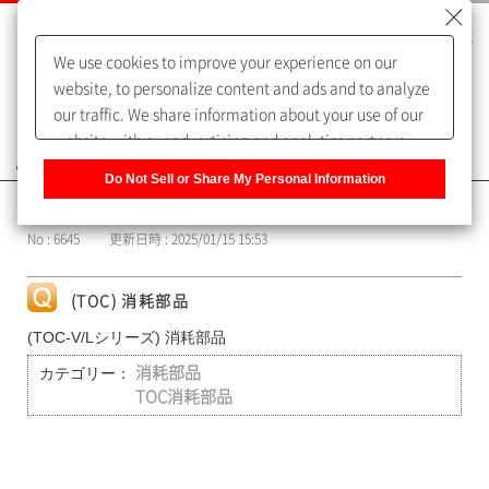
We use cookies to improve your experience on our
website, to personalize content and ads and to analyze
our traffic. We share information about your use of our
website with our advertising and analytics partners,
よくあるご質問（FAQ）
who may combine it with other information that you
Do Not Sell or Share My Personal Information
have provided to them or that they have collected from
カテゴリー表示
your use of their services. You have the right to opt-out
No : 6645
更新日時 : 2025/01/15 15:53
of our sharing information about you with our partners.
Please click [Do Not Sell or Share My Personal
Information] to customize your cookie settings on our
(TOC) 消耗部品
website.
Privacy Policy
(TOC-V/Lシリーズ) 消耗部品
カテゴリー：
消耗部品
TOC消耗部品