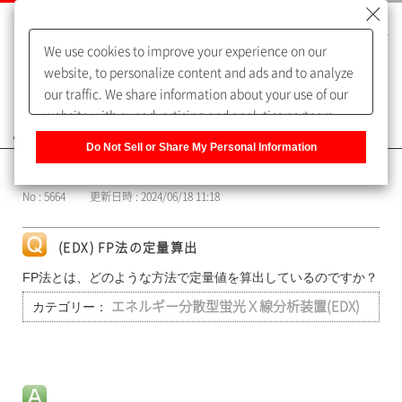
We use cookies to improve your experience on our
website, to personalize content and ads and to analyze
our traffic. We share information about your use of our
website with our advertising and analytics partners,
よくあるご質問（FAQ）
who may combine it with other information that you
Do Not Sell or Share My Personal Information
have provided to them or that they have collected from
カテゴリー表示
your use of their services. You have the right to opt-out
No : 5664
更新日時 : 2024/06/18 11:18
of our sharing information about you with our partners.
Please click [Do Not Sell or Share My Personal
Information] to customize your cookie settings on our
(EDX) FP法の定量算出
website.
Privacy Policy
FP法とは、どのような方法で定量値を算出しているのですか？
カテゴリー：
エネルギー分散型蛍光Ｘ線分析装置(EDX)