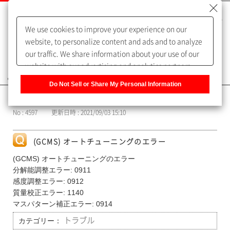
We use cookies to improve your experience on our
website, to personalize content and ads and to analyze
our traffic. We share information about your use of our
website with our advertising and analytics partners,
よくあるご質問（FAQ）
who may combine it with other information that you
Do Not Sell or Share My Personal Information
have provided to them or that they have collected from
カテゴリー表示
your use of their services. You have the right to opt-out
No : 4597
更新日時 : 2021/09/03 15:10
of our sharing information about you with our partners.
Please click [Do Not Sell or Share My Personal
Information] to customize your cookie settings on our
(GCMS) オートチューニングのエラー
website.
Privacy Policy
(GCMS) オートチューニングのエラー
分解能調整エラー: 0911
感度調整エラー: 0912
質量校正エラー: 1140
マスパターン補正エラー: 0914
カテゴリー：
トラブル