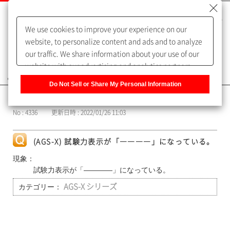
We use cookies to improve your experience on our
website, to personalize content and ads and to analyze
our traffic. We share information about your use of our
website with our advertising and analytics partners,
よくあるご質問（FAQ）
who may combine it with other information that you
Do Not Sell or Share My Personal Information
have provided to them or that they have collected from
カテゴリー表示
your use of their services. You have the right to opt-out
No : 4336
更新日時 : 2022/01/26 11:03
of our sharing information about you with our partners.
Please click [Do Not Sell or Share My Personal
Information] to customize your cookie settings on our
(AGS-X) 試験力表示が「――――」になっている。
website.
Privacy Policy
現象：
試験力表示が「――――」になっている。
カテゴリー：
AGS-X シリーズ