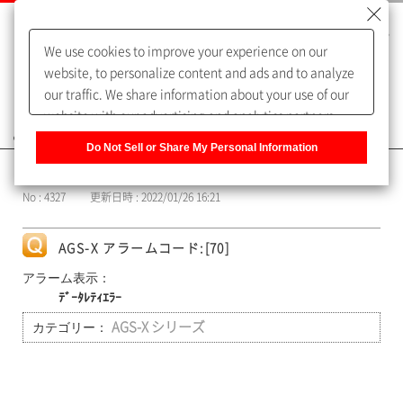
We use cookies to improve your experience on our
website, to personalize content and ads and to analyze
our traffic. We share information about your use of our
website with our advertising and analytics partners,
よくあるご質問（FAQ）
who may combine it with other information that you
Do Not Sell or Share My Personal Information
have provided to them or that they have collected from
カテゴリー表示
your use of their services. You have the right to opt-out
No : 4327
更新日時 : 2022/01/26 16:21
of our sharing information about you with our partners.
Please click [Do Not Sell or Share My Personal
Information] to customize your cookie settings on our
AGS-X アラームコード:[70]
website.
Privacy Policy
アラーム表示：
ﾃﾞｰﾀﾚﾃｨｴﾗｰ
カテゴリー：
AGS-X シリーズ