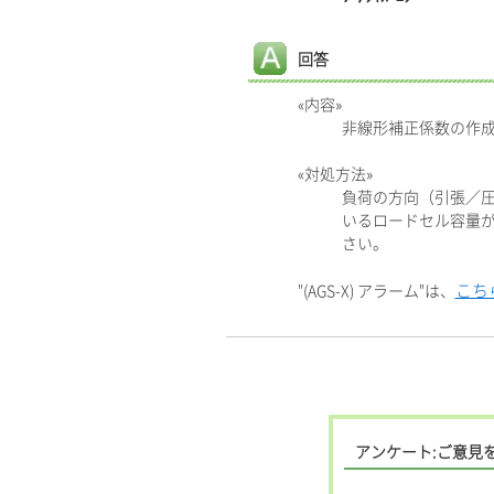
回答
«内容»
非線形補正係数の作
«対処方法»
負荷の方向（引張／
いるロードセル容量
さい。
こち
"(AGS-X) アラーム"は、
アンケート:ご意見