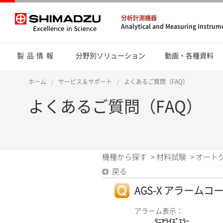
分析計測機器
Analytical and Measuring Instrum
製品情報
分野別ソリューション
動画・各種資料
ホーム
サービス＆サポート
よくあるご質問（FAQ）
よくあるご質問（FAQ）
機種から探す
>
材料試験
>
オート
戻る
AGS-X アラームコード
アラーム表示：
ﾘﾆｱﾗｲｽﾞｴﾗｰ