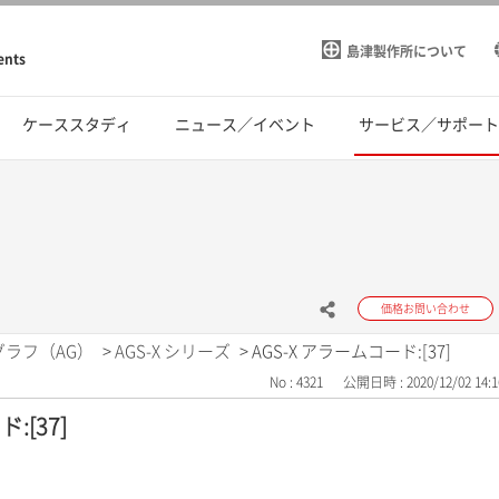
島津製作所について
ents
ケーススタディ
ニュース／イベント
サービス／サポー
価格お問い合わせ
グラフ（AG）
>
AGS-X シリーズ
>
AGS-X アラームコード:[37]
No : 4321
公開日時 : 2020/12/02 14:1
:[37]