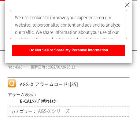
We use cookies to improve your experience on our
website, to personalize content and ads and to analyze
our traffic. We share information about your use of our
website with our advertising and analytics partners,
よくあるご質問（FAQ）
who may combine it with other information that you
Do Not Sell or Share My Personal Information
have provided to them or that they have collected from
カテゴリー表示
your use of their services. You have the right to opt-out
No : 4318
更新日時 : 2022/01/26 16:13
of our sharing information about you with our partners.
Please click [Do Not Sell or Share My Personal
Information] to customize your cookie settings on our
AGS-X アラームコード:[35]
website.
Privacy Policy
アラーム表示：
E-CALｼﾝｺﾞｳｻｸｾｲｴﾗｰ
カテゴリー：
AGS-X シリーズ