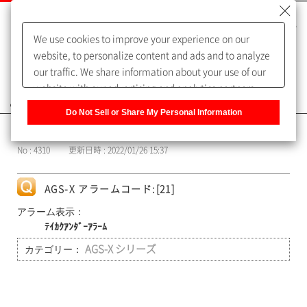
We use cookies to improve your experience on our
website, to personalize content and ads and to analyze
our traffic. We share information about your use of our
website with our advertising and analytics partners,
よくあるご質問（FAQ）
who may combine it with other information that you
Do Not Sell or Share My Personal Information
have provided to them or that they have collected from
カテゴリー表示
your use of their services. You have the right to opt-out
No : 4310
更新日時 : 2022/01/26 15:37
of our sharing information about you with our partners.
Please click [Do Not Sell or Share My Personal
Information] to customize your cookie settings on our
AGS-X アラームコード:[21]
website.
Privacy Policy
アラーム表示：
ﾃｲｶｸｱﾝﾀﾞｰｱﾗｰﾑ
カテゴリー：
AGS-X シリーズ