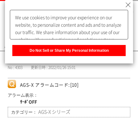
We use cookies to improve your experience on our
website, to personalize content and ads and to analyze
our traffic. We share information about your use of our
website with our advertising and analytics partners,
よくあるご質問（FAQ）
who may combine it with other information that you
Do Not Sell or Share My Personal Information
have provided to them or that they have collected from
カテゴリー表示
your use of their services. You have the right to opt-out
No : 4303
更新日時 : 2022/01/26 15:01
of our sharing information about you with our partners.
Please click [Do Not Sell or Share My Personal
Information] to customize your cookie settings on our
AGS-X アラームコード:[10]
website.
Privacy Policy
アラーム表示：
ｻｰﾎﾞOFF
カテゴリー：
AGS-X シリーズ