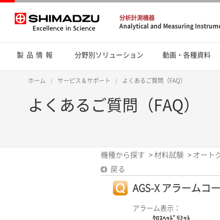
分析計測機器
Analytical and Measuring Instrum
製品情報
分野別ソリューション
動画・各種資料
ホーム
サービス＆サポート
よくあるご質問（FAQ）
よくあるご質問（FAQ）
機種から探す
>
材料試験
>
オート
戻る
AGS-X アラームコード
アラーム表示：
ｸﾛｽﾍｯﾄﾞﾘﾐｯﾄ