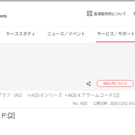
島津製作所について
ents
ケーススタディ
ニュース／イベント
サービス／サポー
価格お問い合わせ
グラフ（AG）
>
AGS-X シリーズ
>
AGS-X アラームコード:[2]
No : 4302
公開日時 : 2020/12/02 14:1
:[2]