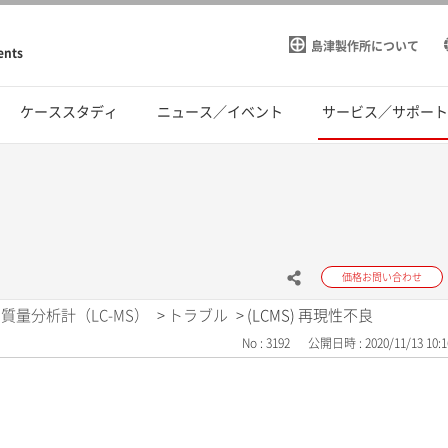
島津製作所について
ents
ケーススタディ
ニュース／イベント
サービス／サポー
価格お問い合わせ
質量分析計（LC-MS）
>
トラブル
>
(LCMS) 再現性不良
No : 3192
公開日時 : 2020/11/13 10:1