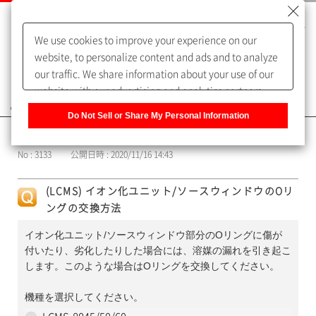
We use cookies to improve your experience on our
website, to personalize content and ads and to analyze
our traffic. We share information about your use of our
website with our advertising and analytics partners,
よくあるご質問（FAQ）
who may combine it with other information that you
Do Not Sell or Share My Personal Information
have provided to them or that they have collected from
カテゴリー表示
your use of their services. You have the right to opt-out
No : 3133
公開日時 : 2020/11/16 14:43
of our sharing information about you with our partners.
Please click [Do Not Sell or Share My Personal
(LCMS) イオン化ユニット/ソースウィンドウのOリ
Information] to customize your cookie settings on our
ングの交換方法
website.
Privacy Policy
イオン化ユニット/ソースウィンドウ部分のOリングに傷が
付いたり、劣化したりした場合には、溶媒の漏れを引き起こ
します。このような場合はOリングを交換してください。
機種を選択してください。