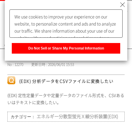
We use cookies to improve your experience on our
website, to personalize content and ads and to analyze
our traffic. We share information about your use of our
website with our advertising and analytics partners,
よくあるご質問（FAQ）
who may combine it with other information that you
Do Not Sell or Share My Personal Information
have provided to them or that they have collected from
カテゴリー表示
your use of their services. You have the right to opt-out
No : 12270
更新日時 : 2026/06/01 15:53
of our sharing information about you with our partners.
Please click [Do Not Sell or Share My Personal
Information] to customize your cookie settings on our
(EDX) 分析データをCSVファイルに変換したい
website.
Privacy Policy
(EDX) 定性定量データや定量データのファイル形式を、CSVある
いはテキストに変換したい。
カテゴリー：
エネルギー分散型蛍光Ｘ線分析装置(EDX)