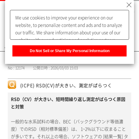
We use cookies to improve your experience on our
website, to personalize content and ads and to analyze
our traffic. We share information about your use of our
website with our advertising and analytics partners,
よくあるご質問（FAQ）
who may combine it with other information that you
Do Not Sell or Share My Personal Information
have provided to them or that they have collected from
カテゴリー表示
your use of their services. You have the right to opt-out
No : 12174
公開日時 : 2026/03/03 15:03
of our sharing information about you with our partners.
Please click [Do Not Sell or Share My Personal
Information] to customize your cookie settings on our
(ICPE) RSD(CV)が大きい、測定がばらつく
website.
Privacy Policy
RSD（CV）が大きい、短時間繰り返し測定がばらつく原因
と対策
一般的な水系試料の場合、BEC（バックグラウンド等価濃
度）でのRSD（相対標準偏差）は、 1~2%以下に収まること
が多いです。それ以上の場合、ソフトウェアの [結果一覧] タ