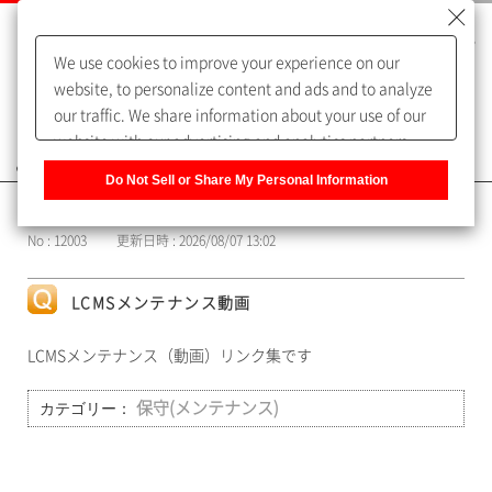
We use cookies to improve your experience on our
website, to personalize content and ads and to analyze
our traffic. We share information about your use of our
website with our advertising and analytics partners,
よくあるご質問（FAQ）
who may combine it with other information that you
Do Not Sell or Share My Personal Information
have provided to them or that they have collected from
カテゴリー表示
your use of their services. You have the right to opt-out
No : 12003
更新日時 : 2026/08/07 13:02
of our sharing information about you with our partners.
Please click [Do Not Sell or Share My Personal
Information] to customize your cookie settings on our
LCMSメンテナンス動画
website.
Privacy Policy
LCMSメンテナンス（動画）リンク集です
カテゴリー：
保守(メンテナンス)