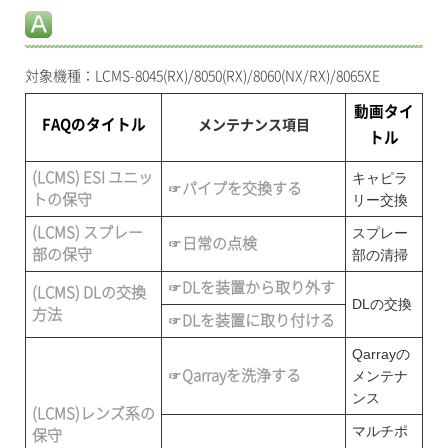
対象機種：LCMS-8045(RX)/8050(RX)/8060(NX/RX)/8065XE
動画タイ
FAQのタイトル
メンテナンス項目
トル
(LCMS) ESI ユニッ
キャピラ
☞
パイプを交換する
トの保守
リー交換
(LCMS) スプレー
スプレー
☞
日常の点検
部の保守
部の清掃
☞
DLを装置から取り外す
(LCMS) DLの交換
DLの交換
方法
☞
DLを装置に取り付ける
Qarrayの
☞
Qarrayを洗浄する
メンテナ
ンス
(LCMS)レンズ系の
マルチポ
保守