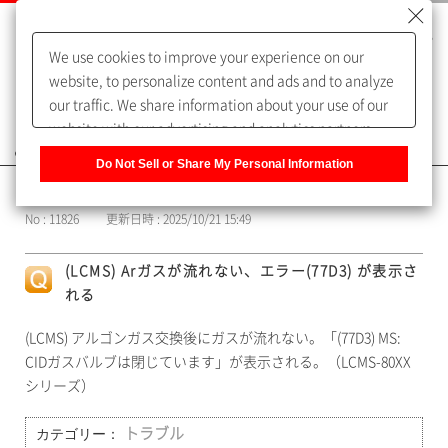
We use cookies to improve your experience on our
website, to personalize content and ads and to analyze
our traffic. We share information about your use of our
website with our advertising and analytics partners,
よくあるご質問（FAQ）
who may combine it with other information that you
Do Not Sell or Share My Personal Information
have provided to them or that they have collected from
カテゴリー表示
your use of their services. You have the right to opt-out
No : 11826
更新日時 : 2025/10/21 15:49
of our sharing information about you with our partners.
Please click [Do Not Sell or Share My Personal
(LCMS) Arガスが流れない、エラー(77D3) が表示さ
Information] to customize your cookie settings on our
れる
website.
Privacy Policy
(LCMS) アルゴンガス交換後にガスが流れない。「(77D3) MS:
CIDガスバルブは閉じています」が表示される。（LCMS-80XX
シリーズ）
カテゴリー：
トラブル