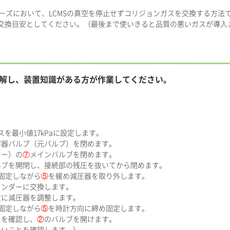
Fシリーズにおいて、LCMSの真空を停止せずコリジョンガスを交換する方法
を交換目安としてください。（最後まで使いきると品質の悪いガスが導入
解し、装置知識がある方が作業してください。
スを最小値17kPaに設定します。
容器バルブ（元バルブ）を閉めます。
ター）の
⑦
メインバルブを閉めます。
ルブを開閉し、接続部の残圧を抜いてから閉めます。
で固定しながら
⑤
を緩め減圧器を取り外します。
リンダーに交換します。
度に減圧器を調整します。
で固定しながら
⑤
を時計方向に締め固定します。
とを確認し、
②
のバルブを開けます。