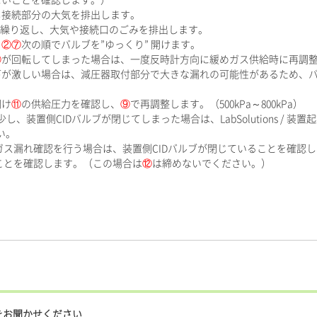
ないことを確認します。）
し接続部分の大気を排出します。
回程度繰り返し、大気や接続口のごみを排出します。
、
②⑦
次の順でバルブを”ゆっくり” 開けます。
⑨
が回転してしまった場合は、一度反時計方向に緩めガス供給時に再調
下が激しい場合は、減圧器取付部分で大きな漏れの可能性があるため、
開け
⑪
の供給圧力を確認し、
⑨
で再調整します。（500kPa～800kPa）
、装置側CIDバルブが閉じてしまった場合は、LabSolutions / 装置起
い。
ガス漏れ確認を行う場合は、装置側CIDバルブが閉じていることを確認し
ることを確認します。（この場合は
⑫
は締めないでください。）
をお聞かせください