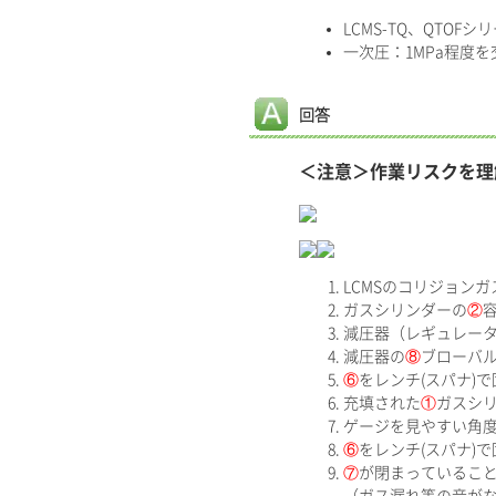
LCMS-TQ、QTO
一次圧：1MPa程度
回答
＜注意＞作業リスクを理
LCMSのコリジョンガ
ガスシリンダーの
②
減圧器（レギュレー
減圧器の
⑧
ブローバ
⑥
をレンチ(スパナ)
充填された
①
ガスシ
ゲージを見やすい角
⑥
をレンチ(スパナ)
⑦
が閉まっているこ