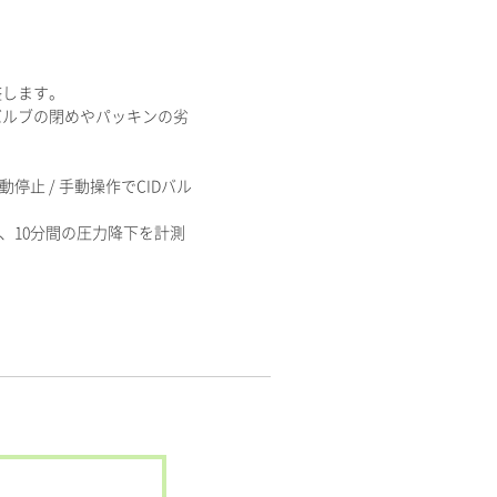
整します。
バルブの閉めやパッキンの劣
動停止 / 手動操作でCIDバル
、10分間の圧力降下を計測