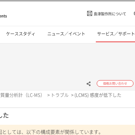
島津製作所について
ents
ケーススタディ
ニュース／イベント
サービス／サポー
価格お問い合わせ
質量分析計（LC-MS）
>
トラブル
>
(LCMS) 感度が低下した
した
の要因としては、以下の構成要素が関係しています。