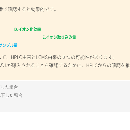
> E の順番で確認すると効果的です。
条件
D.
イオン化効率
ル注入量
E.
イオン取り込み量
サンプル量
て、HPLC由来とLCMS由来の２つの可能性があります。
が導入されることを確認するために、HPLCからの確認を推
下した場合
低下した場合