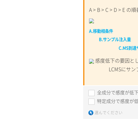
A > B > C > D 
A.
移動相
B.
サンプ
C.MS
到達
感度低下の要因とし
LCMSにサンプル
全成分で感度が低
特定成分で感度が
選んでください