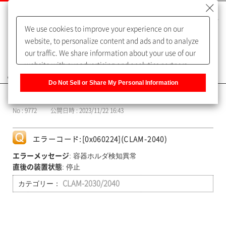
We use cookies to improve your experience on our
website, to personalize content and ads and to analyze
our traffic. We share information about your use of our
website with our advertising and analytics partners,
よくあるご質問（FAQ）
who may combine it with other information that you
Do Not Sell or Share My Personal Information
have provided to them or that they have collected from
カテゴリー表示
your use of their services. You have the right to opt-out
No : 9772
公開日時 : 2023/11/22 16:43
of our sharing information about you with our partners.
Please click [Do Not Sell or Share My Personal
Information] to customize your cookie settings on our
エラーコード:[0x060224](CLAM-2040)
website.
Privacy Policy
: 容器ホルダ検知異常
エラーメッセージ
: 停止
直後の装置状態
カテゴリー：
CLAM-2030/2040