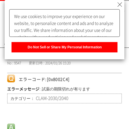
We use cookies to improve your experience on our
website, to personalize content and ads and to analyze
our traffic. We share information about your use of our
website with our advertising and analytics partners,
よくあるご質問（FAQ）
who may combine it with other information that you
Do Not Sell or Share My Personal Information
have provided to them or that they have collected from
カテゴリー表示
your use of their services. You have the right to opt-out
No : 9547
更新日時 : 2024/01/26 15:20
of our sharing information about you with our partners.
Please click [Do Not Sell or Share My Personal
Information] to customize your cookie settings on our
エラーコード:[0x8002C4]
website.
Privacy Policy
: 試薬の期限切れが有ります
エラーメッセージ
カテゴリー：
CLAM-2030/2040